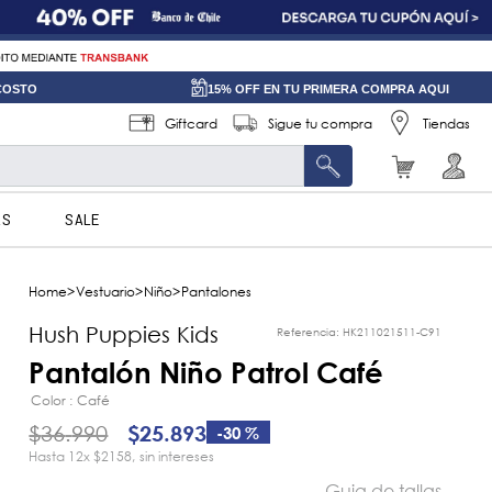
 COSTO
15% OFF EN TU PRIMERA COMPRA AQUI
Giftcard
Sigue tu compra
Tiendas
AS
SALE
Vestuario
Niño
Pantalones
Hush Puppies Kids
Referencia
:
HK211021511-C91
Pantalón Niño Patrol Café
Color
Café
$
36
.
990
$
25
.
893
-
30 %
12
x
$2158
sin intereses
Guia de tallas