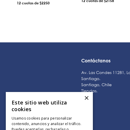
12
$2158
12
$2250
AÑADIR AL CARRO
AÑADIR AL CARRO
Contáctanos
Av. Las Condes 11281, L
Santiago.
Santiago, Chile
Tiendas
.
×
Este sitio web utiliza
cookies
Usamos cookies para personalizar
contenido, anuncios y analizar el tráfico.
Puedes aceptarlas, rechazarlas o