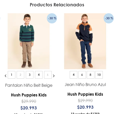
Productos Relacionados
-
30 %
-
30 %
1
2
3
4
6
4
6
8
10
Jean Niño Bruno Azul
Pantalon Niño Belt Beige
Hush Puppies Kids
Hush Puppies Kids
$
29
.
990
$
29
.
990
$
20
.
993
$
20
.
993
12
$1750