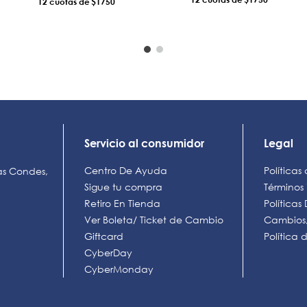
12
$1750
AÑADIR AL CARRO
AÑADIR AL CARRO
Servicio al consumidor
Legal
Centro De Ayuda
Políticas
as Condes,
Sigue tu compra
Términos
Retiro En Tienda
Política
Ver Boleta/ Ticket de Cambio
Cambios,
Giftcard
Política
CyberDay
CyberMonday