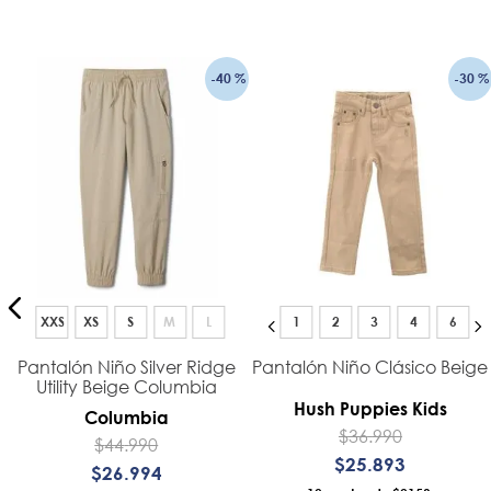
-
40 %
-
30 %
XXS
XS
S
M
L
1
2
3
4
6
Pantalón Niño Silver Ridge
Pantalón Niño Clásico Beige
Utility Beige Columbia
Hush Puppies Kids
Columbia
$
36
.
990
$
44
.
990
$
25
.
893
$
26
.
994