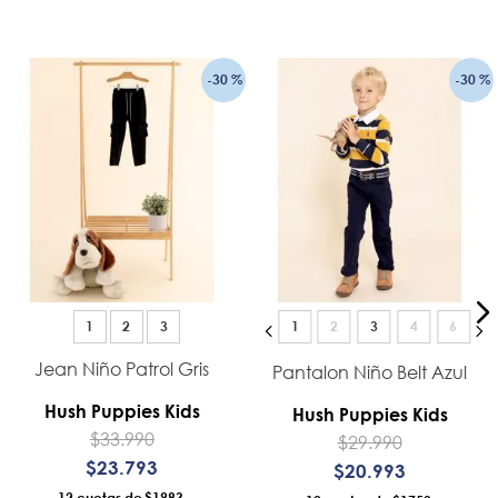
-
30 %
-
30 %
1
2
3
1
2
3
4
6
Jean Niño Patrol Gris
Pantalon Niño Belt Azul
Hush Puppies Kids
Hush Puppies Kids
$
33
.
990
$
29
.
990
$
23
.
793
$
20
.
993
12
$1983