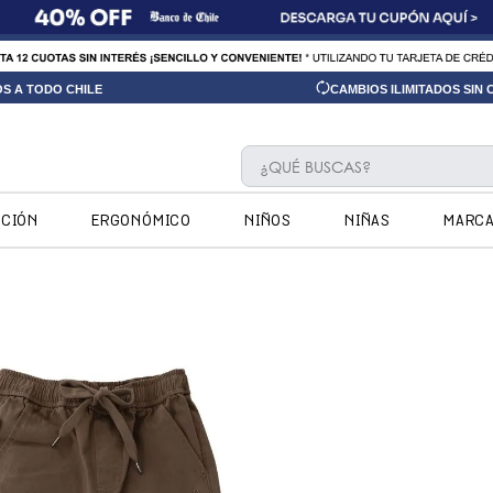
OS A TODO CHILE
CAMBIOS ILIMITADOS SIN
¿QUÉ BUSCAS?
TÉRMINOS MÁS BUSCADOS
CCIÓN
ERGONÓMICO
NIÑOS
NIÑAS
MARC
1
.
ninos
2
.
ninas
3
.
hush puppies kids
4
.
calpany
5
.
ergonomicos
6
.
botin niño
7
.
zapatillas