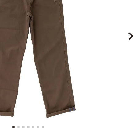
8
.
ergonomico
9
.
botin niña
10
.
sandalias