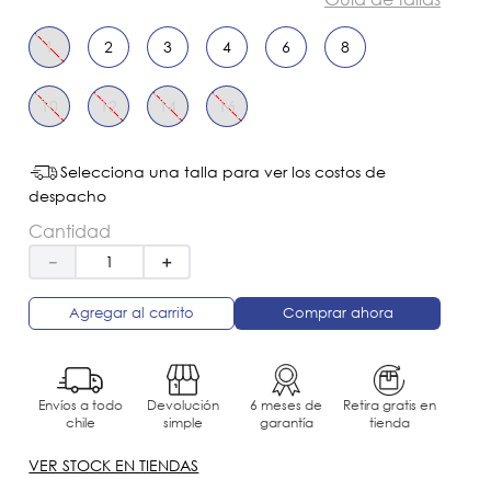
1
2
3
4
6
8
10
12
14
16
Selecciona una talla para ver los costos de
despacho
Cantidad
－
＋
Agregar al carrito
Comprar ahora
Envíos a todo
Devolución
6 meses de
Retira gratis en
chile
simple
garantía
tienda
VER STOCK EN TIENDAS