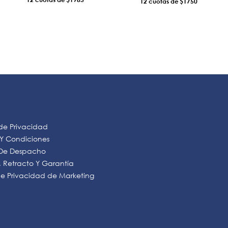
12
$1750
AÑADIR AL CARRO
AÑADIR AL CARRO
 de Privacidad
 Y Condiciones
s De Despacho
 Retracto Y Garantía
 de Privacidad de Marketing