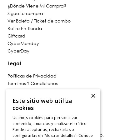
¿Dónde Viene Mi Compra?
Sigue tu compra
Ver Boleta / Ticket de cambo
Retiro En Tienda
Giftcard
CyberMonday
CyberDay
Legal
Políticas de Privacidad
Terminos Y Condiciones
Políticas De Despacho
×
Cambios, Retracto Y Garantía
Este sitio web utiliza
Política de Privacidad de Marketing
cookies
Usamos cookies para personalizar
Contáctanos
contenido, anuncios y analizar el tráfico.
Puedes aceptarlas, rechazarlas o
Av. Las Condes 11281, Las Condes, Santiago.
configurarlas en 'Mostrar detalles'. Conoce