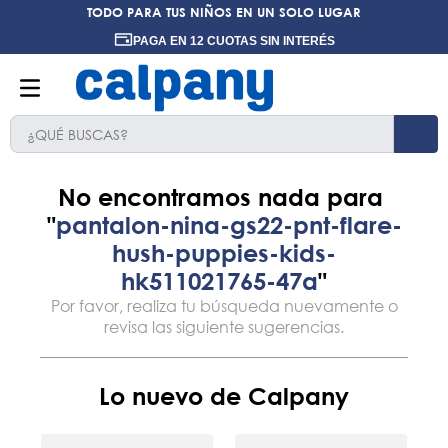
TODO PARA TUS NIÑOS EN UN SOLO LUGAR
PAGA EN 12 CUOTAS SIN INTERÉS
¿QUÉ BUSCAS?
TÉRMINOS MÁS BUSCADOS
1
.
ninos
pantalon-nina-gs22-pnt-flare-
2
.
ninas
hush-puppies-kids-
3
.
hush puppies kids
hk511021765-47a
4
.
calpany
5
.
ergonomicos
6
.
botin niño
Lo nuevo de Calpany
7
.
zapatillas