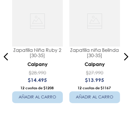
8
.
ergonomico
9
.
botin niña
10
.
sandalias
Zapatilla Niña Ruby 2
Zapatilla niña Belinda
[30-35]
[30-35]
Calpany
Calpany
$
28
.
990
$
27
.
990
$
14
.
495
$
13
.
995
12
$1208
12
$1167
AÑADIR AL CARRO
AÑADIR AL CARRO