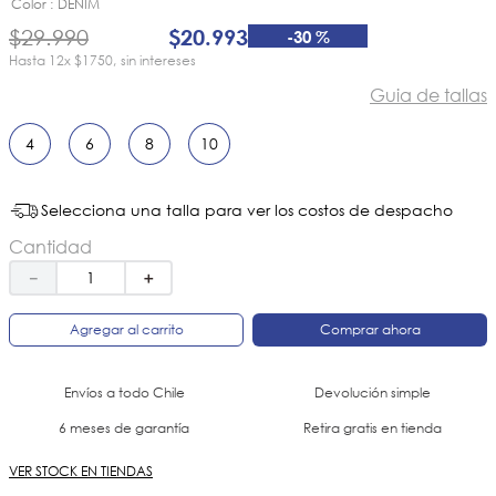
8
.
botin niño
Color
DENIM
$
29
.
990
$
20
.
993
-
30 %
9
.
botin niña
12
x
$1750
sin intereses
10
.
sandalias
Guia de tallas
4
6
8
10
Selecciona una talla para ver los costos de despacho
Cantidad
－
＋
Agregar al carrito
Comprar ahora
Envíos a todo Chile
Devolución simple
6 meses de garantía
Retira gratis en tienda
VER STOCK EN TIENDAS