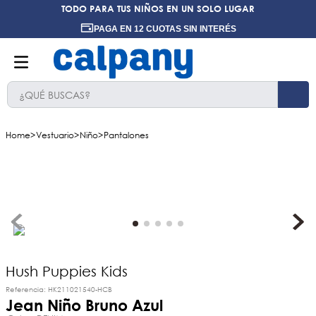
TODO PARA TUS NIÑOS EN UN SOLO LUGAR
PAGA EN 12 CUOTAS SIN INTERÉS
¿QUÉ BUSCAS?
TÉRMINOS MÁS BUSCADOS
Vestuario
Niño
Pantalones
1
.
ninos
2
.
ninas
3
.
hush puppies kids
4
.
calpany
5
.
ergonomicos
6
.
ergonomico
Hush Puppies Kids
Referencia
:
HK211021540-HCB
7
.
zapatillas
Jean Niño Bruno Azul