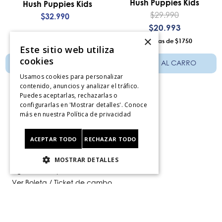
Hush Puppies Kids
Hush Puppies Kids
$
29
.
990
$
32
.
990
$
20
.
993
×
12
$1750
12
$2750
Este sitio web utiliza
cookies
AÑADIR AL CARRO
AÑADIR AL CARRO
Usamos cookies para personalizar
contenido, anuncios y analizar el tráfico.
Puedes aceptarlas, rechazarlas o
configurarlas en 'Mostrar detalles'. Conoce
más en nuestra
Política de privacidad
Servicio al consumidor
ACEPTAR TODO
RECHAZAR TODO
Centro De Ayuda
¿Dónde Viene Mi Compra?
MOSTRAR DETALLES
Sigue tu compra
Ver Boleta / Ticket de cambo
Retiro En Tienda
Giftcard
CyberMonday