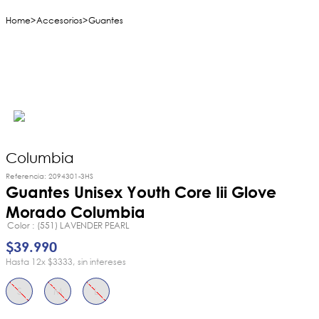
Accesorios
Guantes
Columbia
Referencia
:
2094301-3HS
Guantes Unisex Youth Core Iii Glove
Morado Columbia
Color
(551) LAVENDER PEARL
$
39
.
990
12
x
$3333
sin intereses
S
M
L