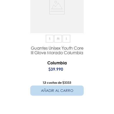
S
M
L
Guantes Unisex Youth Core
Iii Glove Morado Columbia
Columbia
$
39
.
990
12
$3333
AÑADIR AL CARRO