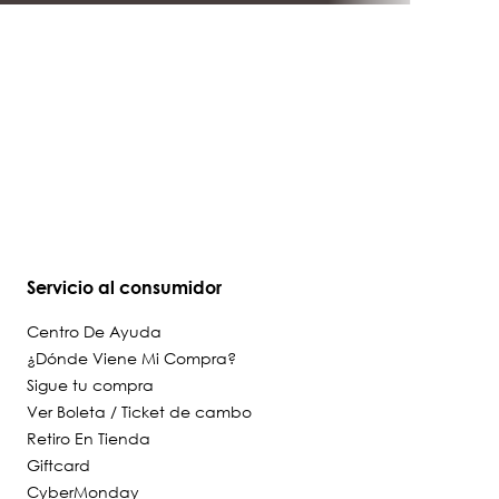
TODO PARA TUS NIÑOS EN UN SOLO LUGAR
PAGA EN 12 CUOTAS SIN INTERÉS
¿QUÉ BUSCAS?
calcetin-nina-i24g-c-st-heart-
accesorios-hp-ha51103156-
6pv
Lo nuevo de Calpany