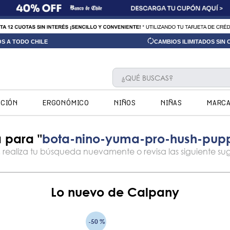
OS A TODO CHILE
CAMBIOS ILIMITADOS SIN
¿QUÉ BUSCAS?
TÉRMINOS MÁS BUSCADOS
CCIÓN
ERGONÓMICO
NIÑOS
NIÑAS
MARC
1
.
ninos
2
.
ninas
bota-nino-yuma-pro-hush-pup
3
.
hush puppies kids
4
.
calpany
5
.
ergonomicos
Lo nuevo de Calpany
6
.
botin niño
7
.
zapatillas
-
50 %