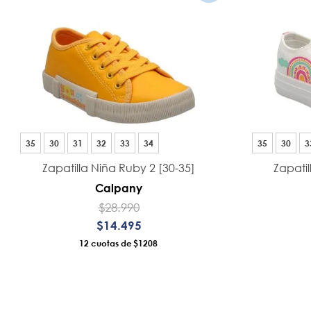
35
30
31
32
33
34
35
30
3
Zapatilla Niña Ruby 2 [30-35]
Zapatil
Calpany
$
28
.
990
$
14
.
495
12
$1208
AÑADIR AL CARRO
A