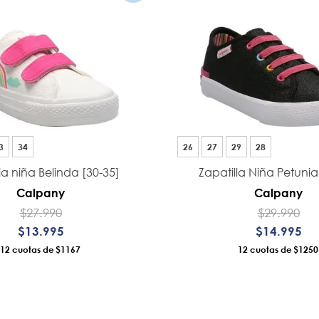
8
.
ergonomico
9
.
botin niña
10
.
sandalias
3
34
26
27
29
28
la niña Belinda [30-35]
Zapatilla Niña Petunia
Calpany
Calpany
$
27
.
990
$
29
.
990
$
13
.
995
$
14
.
995
12
$1167
12
$1250
ÑADIR AL CARRO
AÑADIR AL CAR