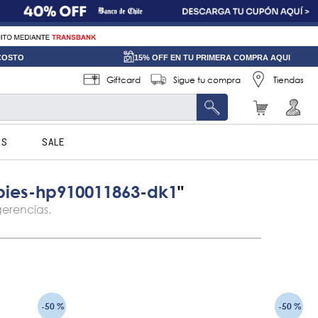
 COSTO
15% OFF EN TU PRIMERA COMPRA AQUI
Giftcard
Sigue tu compra
Tiendas
AS
SALE
pies-hp910011863-dk1
-
50 %
-
50 %