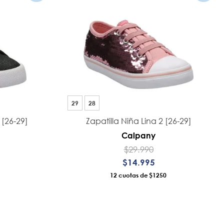
29
28
 [26-29]
Zapatilla Niña Lina 2 [26-29]
Calpany
$
29
.
990
$
14
.
995
12
$1250
RO
AÑADIR AL CARRO