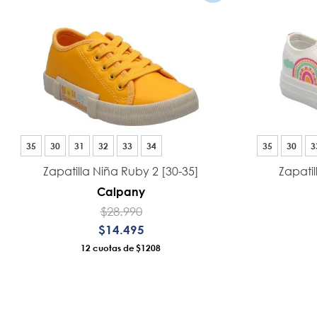
35
30
31
32
33
34
35
30
3
Zapatilla Niña Ruby 2 [30-35]
Zapatil
Calpany
$
28
.
990
$
14
.
495
12
$1208
AÑADIR AL CARRO
A