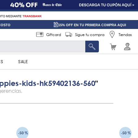
 COSTO
15% OFF EN TU PRIMERA COMPRA AQUI
Giftcard
Sigue tu compra
Tiendas
AS
SALE
ppies-kids-hk59402136-560
-
50 %
-
50 %