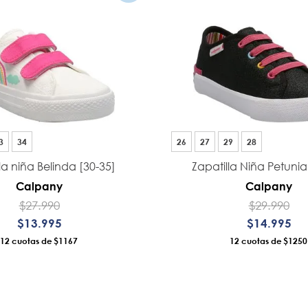
8
.
ergonomico
9
.
botin niña
10
.
sandalias
3
34
26
27
29
28
la niña Belinda [30-35]
Zapatilla Niña Petunia
Calpany
Calpany
$
27
.
990
$
29
.
990
$
13
.
995
$
14
.
995
12
$1167
12
$1250
ÑADIR AL CARRO
AÑADIR AL CAR