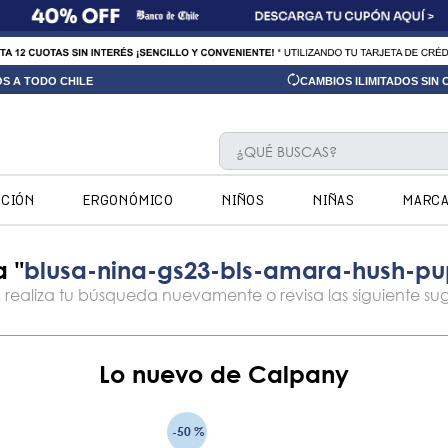
OS A TODO CHILE
CAMBIOS ILIMITADOS SIN
¿QUÉ BUSCAS?
TÉRMINOS MÁS BUSCADOS
CCIÓN
ERGONÓMICO
NIÑOS
NIÑAS
MARC
1
.
ninos
2
.
ninas
blusa-nina-gs23-bls-amara-hush-pu
3
.
hush puppies kids
4
.
calpany
5
.
ergonomicos
Lo nuevo de Calpany
6
.
botin niño
7
.
zapatillas
-
50 %