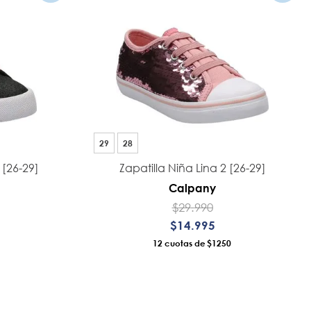
29
28
 [26-29]
Zapatilla Niña Lina 2 [26-29]
Calpany
$
29
.
990
$
14
.
995
12
$1250
RO
AÑADIR AL CARRO