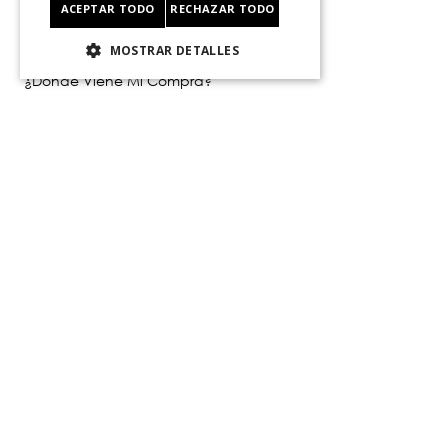
ACEPTAR TODO
RECHAZAR TODO
Servicio al consumidor
MOSTRAR DETALLES
Centro De Ayuda
¿Dónde Viene Mi Compra?
Sigue tu compra
Ver Boleta / Ticket de cambo
Retiro En Tienda
Giftcard
CyberMonday
CyberDay
Legal
Políticas de Privacidad
Terminos Y Condiciones
Políticas De Despacho
Cambios, Retracto Y Garantía
Política de Privacidad de Marketing
Contáctanos