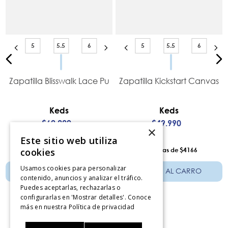
5
5.5
6
5
5.5
6
Zapatilla Blisswalk Lace Pu
Zapatilla Kickstart Canvas
Keds
Keds
$
62
.
990
$
49
.
990
×
Este sitio web utiliza
12
$5250
12
$4166
cookies
Usamos cookies para personalizar
AÑADIR AL CARRO
AÑADIR AL CARRO
contenido, anuncios y analizar el tráfico.
Puedes aceptarlas, rechazarlas o
configurarlas en 'Mostrar detalles'. Conoce
más en nuestra
Política de privacidad