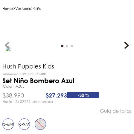
Vestuario
Niño
Hush Puppies Kids
Referencia
:
HK210021167-085
Set Niño Bombero Azul
Color
AZUL
$
38
.
990
$
27
.
293
-
30 %
12
x
$2275
sin intereses
Guia de tallas
9-
3-6M
6-9M
12M