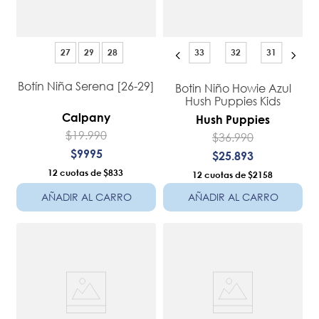
27
29
28
33
32
31
Botín Niña Serena [26-29]
Botin Niño Howie Azul
Hush Puppies Kids
Calpany
Hush Puppies
$
19
.
990
$
36
.
990
$
9995
$
25
.
893
12
$833
12
$2158
AÑADIR AL CARRO
AÑADIR AL CARRO