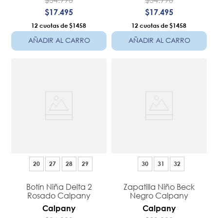
$
17
.
495
$
17
.
495
12
$1458
12
$1458
AÑADIR AL CARRO
AÑADIR AL CARRO
20
27
28
29
30
31
32
Botín Niña Delta 2
Zapatilla Niño Beck
Rosado Calpany
Negro Calpany
Calpany
Calpany