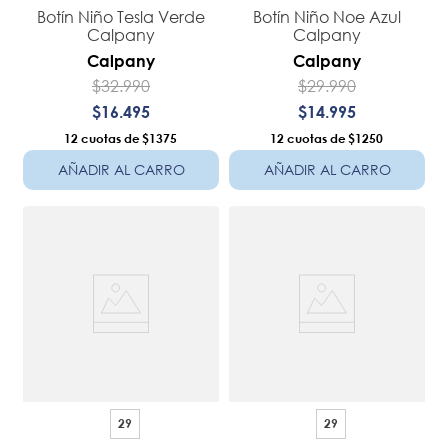
Botín Niño Tesla Verde
Botín Niño Noe Azul
Calpany
Calpany
Calpany
Calpany
$
32
.
990
$
29
.
990
$
16
.
495
$
14
.
995
12
$1375
12
$1250
AÑADIR AL CARRO
AÑADIR AL CARRO
29
29