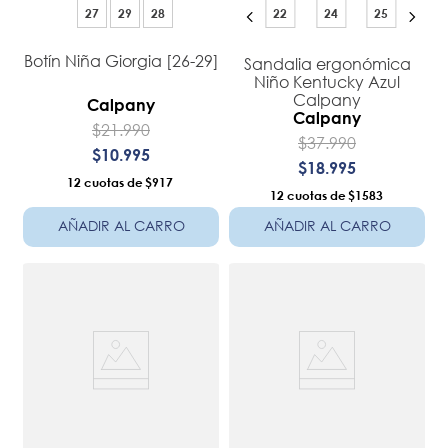
27
29
28
22
24
25
Botín Niña Giorgia [26-29]
Sandalia ergonómica
Niño Kentucky Azul
Calpany
Calpany
Calpany
$
21
.
990
$
37
.
990
$
10
.
995
$
18
.
995
12
$917
12
$1583
AÑADIR AL CARRO
AÑADIR AL CARRO