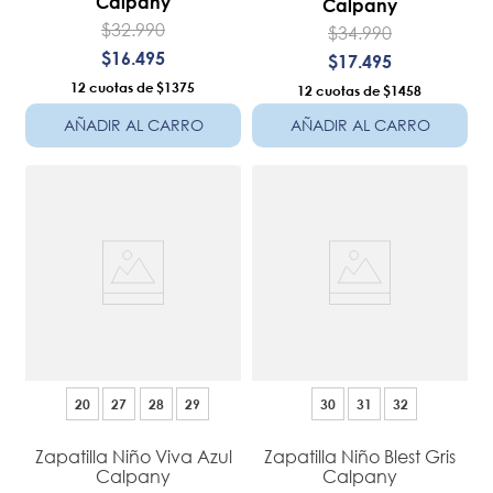
Calpany
Calpany
$
32
.
990
$
34
.
990
$
16
.
495
$
17
.
495
12
$1375
12
$1458
AÑADIR AL CARRO
AÑADIR AL CARRO
20
27
28
29
30
31
32
Zapatilla Niño Viva Azul
Zapatilla Niño Blest Gris
Calpany
Calpany