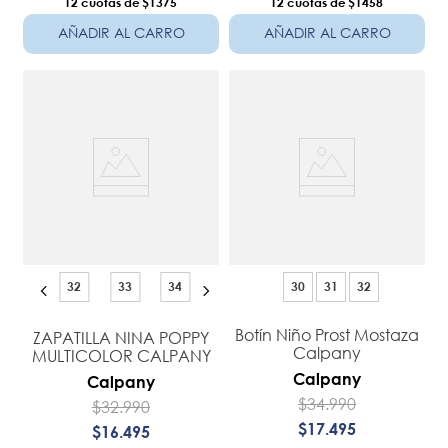
12
$1375
12
$1458
AÑADIR AL CARRO
AÑADIR AL CARRO
32
33
34
30
31
32
Botín Niño Prost Mostaza
ZAPATILLA NINA POPPY
Calpany
MULTICOLOR CALPANY
Calpany
Calpany
$
34
.
990
$
32
.
990
$
17
.
495
$
16
.
495