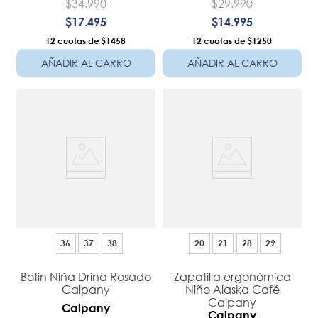
$
34
.
990
$
29
.
990
$
17
.
495
$
14
.
995
12
$1458
12
$1250
AÑADIR AL CARRO
AÑADIR AL CARRO
36
37
38
20
21
28
29
Botín Niña Drina Rosado
Zapatilla ergonómica
Calpany
Niño Alaska Café
Calpany
Calpany
Calpany