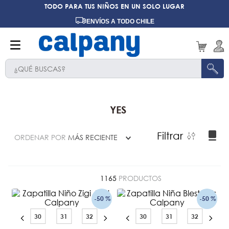
TODO PARA TUS NIÑOS EN UN SOLO LUGAR
ENVÍOS A TODO CHILE
¿QUÉ BUSCAS?
TÉRMINOS MÁS BUSCADOS
1
.
ninos
YES
2
.
ninas
Filtrar
ORDENAR POR
MÁS RECIENTE
3
.
hush puppies kids
4
.
calpany
5
.
ergonomicos
1165
PRODUCTOS
6
.
zapatillas
-
50 %
-
50 %
7
.
ergonomico
30
31
32
30
31
32