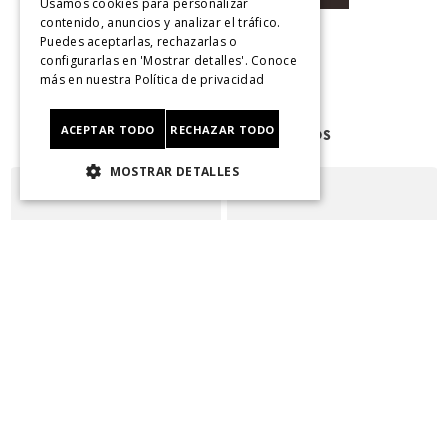
Usamos cookies para personalizar
contenido, anuncios y analizar el tráfico.
Puedes aceptarlas, rechazarlas o
configurarlas en 'Mostrar detalles'. Conoce
más en nuestra
Política de privacidad
ACEPTAR TODO
RECHAZAR TODO
Productos Relacionados
MOSTRAR DETALLES
Botín Niño Tesla 2 Café
Zapatilla Niña Trolley Fuscia
o
Calpany
Calpany