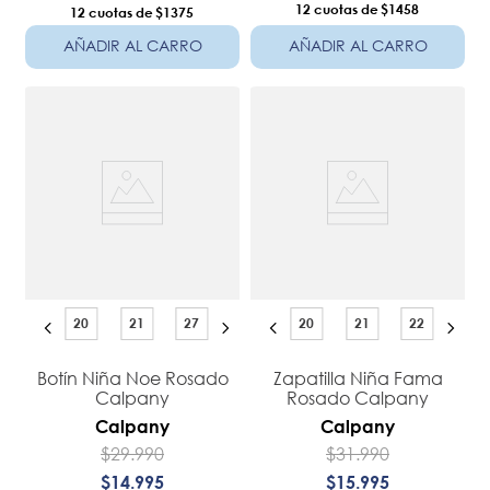
12
$1458
12
$1375
AÑADIR AL CARRO
AÑADIR AL CARRO
20
21
27
20
21
22
Botín Niña Noe Rosado
Zapatilla Niña Fama
Calpany
Rosado Calpany
Calpany
Calpany
$
29
.
990
$
31
.
990
$
14
.
995
$
15
.
995