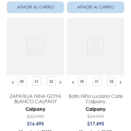
AÑADIR AL CARRO
AÑADIR AL CARRO
30
31
32
30
31
32
ZAPATILLA NINA GOYA
Botín Niño Luciano Café
BLANCO CALPANY
Calpany
Calpany
Calpany
$
32
.
990
$
34
.
990
$
16
.
495
$
17
.
495