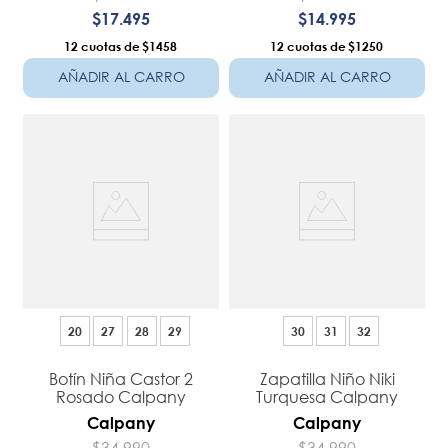
$
17
.
495
$
14
.
995
12
$1458
12
$1250
AÑADIR AL CARRO
AÑADIR AL CARRO
20
27
28
29
30
31
32
Botín Niña Castor 2
Zapatilla Niño Niki
Rosado Calpany
Turquesa Calpany
Calpany
Calpany
$
34
.
990
$
34
.
990