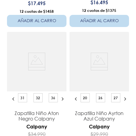
$
16
.
495
$
17
.
495
12
$1375
12
$1458
AÑADIR AL CARRO
AÑADIR AL CARRO
31
32
36
20
26
27
Zapatilla Niño Aton
Zapatilla Niño Ayrton
Negro Calpany
Azul Calpany
Calpany
Calpany
$
34
.
990
$
29
.
990