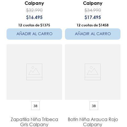
Calpany
Calpany
$
32
.
990
$
34
.
990
$
16
.
495
$
17
.
495
12
$1375
12
$1458
AÑADIR AL CARRO
AÑADIR AL CARRO
38
38
Zapatilla Niña Tribeca
Botín Niña Arauca Rojo
Gris Calpany
Calpany