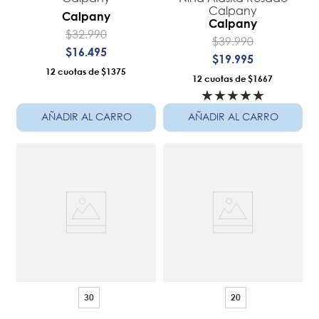
Calpany
Calpany
Calpany
$
32
.
990
$
39
.
990
$
16
.
495
$
19
.
995
12
$1375
12
$1667
★
★
★
★
★
AÑADIR AL CARRO
AÑADIR AL CARRO
30
20