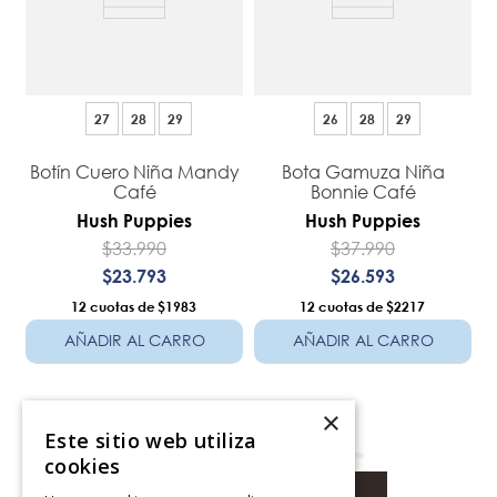
27
28
29
26
28
29
Botín Cuero Niña Mandy
Bota Gamuza Niña
Café
Bonnie Café
Hush Puppies
Hush Puppies
$
33
.
990
$
37
.
990
$
23
.
793
$
26
.
593
12
$1983
12
$2217
AÑADIR AL CARRO
AÑADIR AL CARRO
×
Mostrando
48 de 1165
Este sitio web utiliza
cookies
MOSTRAR MÁS