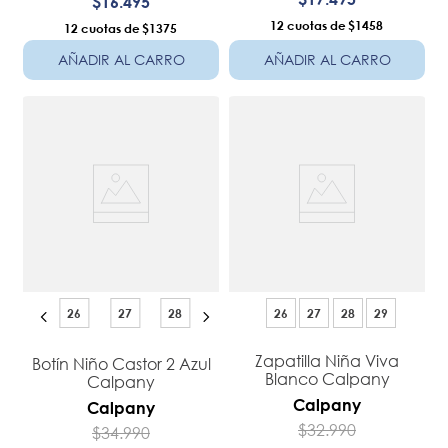
$
16
.
495
12
$1458
12
$1375
AÑADIR AL CARRO
AÑADIR AL CARRO
26
27
28
26
27
28
29
Zapatilla Niña Viva
Botín Niño Castor 2 Azul
Blanco Calpany
Calpany
Calpany
Calpany
$
32
.
990
$
34
.
990