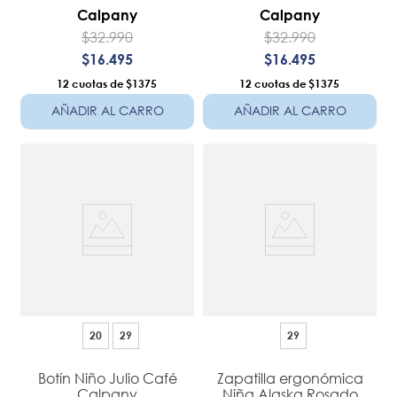
Calpany
Calpany
$
32
.
990
$
32
.
990
$
16
.
495
$
16
.
495
12
$1375
12
$1375
AÑADIR AL CARRO
AÑADIR AL CARRO
20
29
29
Botín Niño Julio Café
Zapatilla ergonómica
Calpany
Niña Alaska Rosado