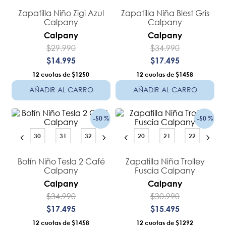
8
.
botin niño
Zapatilla Niño Zigi Azul
Zapatilla Niña Blest Gris
9
.
botin niña
Calpany
Calpany
Calpany
Calpany
10
.
sandalias
$
29
.
990
$
34
.
990
$
14
.
995
$
17
.
495
12
$1250
12
$1458
AÑADIR AL CARRO
AÑADIR AL CARRO
-
50 %
-
50 %
30
31
32
20
21
22
Botín Niño Tesla 2 Café
Zapatilla Niña Trolley
Calpany
Fuscia Calpany
Calpany
Calpany
$
34
.
990
$
30
.
990
$
17
.
495
$
15
.
495
12
$1458
12
$1292