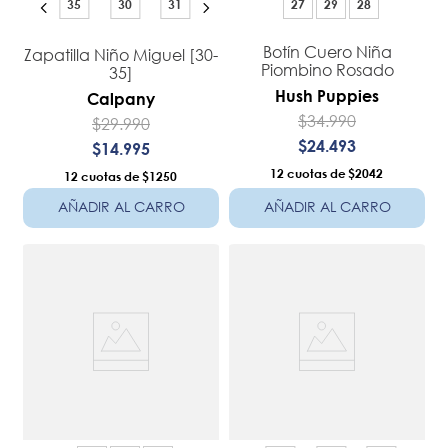
35
30
31
27
29
28
Botín Cuero Niña
Zapatilla Niño Miguel [30-
Piombino Rosado
35]
Hush Puppies
Calpany
$
34
.
990
$
29
.
990
$
24
.
493
$
14
.
995
12
$2042
12
$1250
AÑADIR AL CARRO
AÑADIR AL CARRO