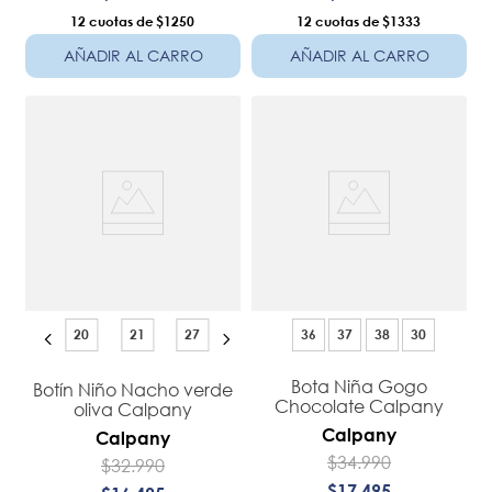
12
$1250
12
$1333
AÑADIR AL CARRO
AÑADIR AL CARRO
20
21
27
36
37
38
30
Bota Niña Gogo
Botín Niño Nacho verde
Chocolate Calpany
oliva Calpany
Calpany
Calpany
$
34
.
990
$
32
.
990
$
17
.
495