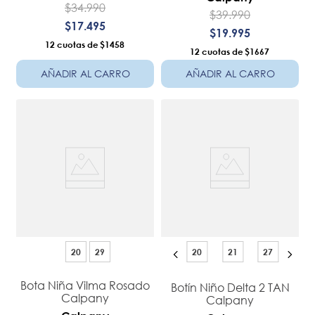
$
34
.
990
$
39
.
990
$
17
.
495
$
19
.
995
12
$1458
12
$1667
AÑADIR AL CARRO
AÑADIR AL CARRO
20
29
20
21
27
Bota Niña Vilma Rosado
Botín Niño Delta 2 TAN
Calpany
Calpany