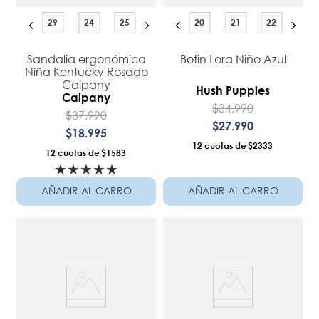
29
24
25
20
21
22
Sandalia ergonómica
Botin Lora Niño Azul
Niña Kentucky Rosado
Calpany
Hush Puppies
Calpany
$
34
.
990
$
37
.
990
$
27
.
990
$
18
.
995
12
$2333
12
$1583
★
★
★
★
★
AÑADIR AL CARRO
AÑADIR AL CARRO